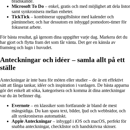
brådskande.
Microsoft To Do
– enkel, gratis och med möjlighet att dela listor
samt synkronisera mellan enheter.
TickTick
– kombinerar uppgiftslistor med kalender och
påminnelser, och har dessutom en inbyggd pomodoro-timer för
fokuserat arbete.
För bästa resultat, gå igenom dina uppgifter varje dag. Markera det du
har gjort och flytta fram det som får vänta. Det ger en känsla av
framsteg och lugn i huvudet.
Anteckningar och idéer – samla allt på ett
ställe
Anteckningar är inte bara för möten eller studier – de är ett effektivt
sätt att fånga tankar, idéer och inspiration i vardagen. De bästa apparna
gör det enkelt att söka, kategorisera och komma åt dina anteckningar
var du än befinner dig.
Evernote
– en klassiker som fortfarande är bland de mest
mångsidiga. Du kan spara text, bilder, ljud och webbsidor, och
allt synkroniseras automatiskt.
Apple Anteckningar
– inbyggd i iOS och macOS, perfekt för
snabba anteckningar, checklistor och handskrivna skisser.