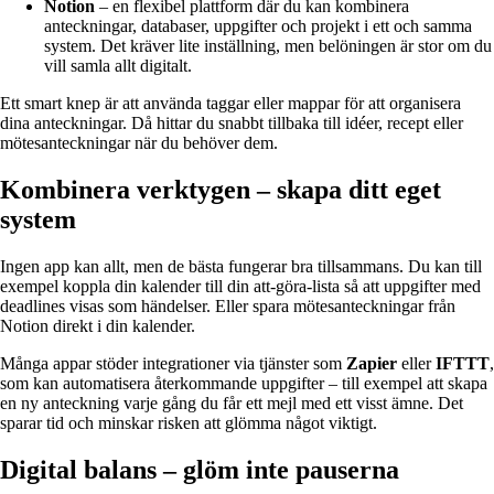
Notion
– en flexibel plattform där du kan kombinera
anteckningar, databaser, uppgifter och projekt i ett och samma
system. Det kräver lite inställning, men belöningen är stor om du
vill samla allt digitalt.
Ett smart knep är att använda taggar eller mappar för att organisera
dina anteckningar. Då hittar du snabbt tillbaka till idéer, recept eller
mötesanteckningar när du behöver dem.
Kombinera verktygen – skapa ditt eget
system
Ingen app kan allt, men de bästa fungerar bra tillsammans. Du kan till
exempel koppla din kalender till din att-göra-lista så att uppgifter med
deadlines visas som händelser. Eller spara mötesanteckningar från
Notion direkt i din kalender.
Många appar stöder integrationer via tjänster som
Zapier
eller
IFTTT
,
som kan automatisera återkommande uppgifter – till exempel att skapa
en ny anteckning varje gång du får ett mejl med ett visst ämne. Det
sparar tid och minskar risken att glömma något viktigt.
Digital balans – glöm inte pauserna