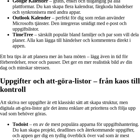
Google Kalender
– gratis, enkel och tillgänglig på alla
plattformar. Du kan skapa flera kalendrar, färgkoda händelser
och synkronisera med andra appar.
Outlook Kalender
– perfekt för dig som redan använder
Microsofts tjänster. Den integreras smidigt med e-post och
uppgiftslistor.
TimeTree
– särskilt populär bland familjer och par som vill dela
planer. Alla kan lägga till händelser och kommentera direkt i
appen.
Ett bra tips är att planera mer än bara möten – lägg även in tid för
förberedelser, resor och pauser. Det ger en mer realistisk bild av din
dag och minskar stressen.
Uppgifter och att-göra-listor – från kaos till
kontroll
Att skriva ner uppgifter är ett klassiskt sätt att skapa struktur, men
digitala att-göra-listor gör det ännu enklare att prioritera och följa upp
vad som behöver göras.
Todoist
– en av de mest populära apparna för uppgiftshantering.
Du kan skapa projekt, deadlines och återkommande uppgifter,
och appen ger dig en tydlig överblick över vad som är mest