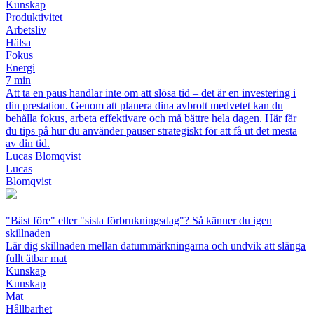
Kunskap
Produktivitet
Arbetsliv
Hälsa
Fokus
Energi
7 min
Att ta en paus handlar inte om att slösa tid – det är en investering i
din prestation. Genom att planera dina avbrott medvetet kan du
behålla fokus, arbeta effektivare och må bättre hela dagen. Här får
du tips på hur du använder pauser strategiskt för att få ut det mesta
av din tid.
Lucas Blomqvist
Lucas
Blomqvist
"Bäst före" eller "sista förbrukningsdag"? Så känner du igen
skillnaden
Lär dig skillnaden mellan datummärkningarna och undvik att slänga
fullt ätbar mat
Kunskap
Kunskap
Mat
Hållbarhet