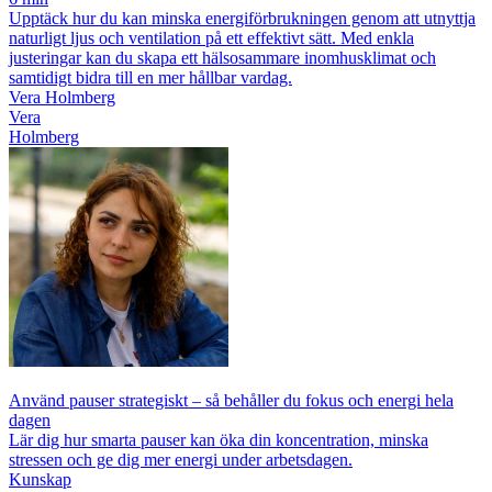
Upptäck hur du kan minska energiförbrukningen genom att utnyttja
naturligt ljus och ventilation på ett effektivt sätt. Med enkla
justeringar kan du skapa ett hälsosammare inomhusklimat och
samtidigt bidra till en mer hållbar vardag.
Vera Holmberg
Vera
Holmberg
Använd pauser strategiskt – så behåller du fokus och energi hela
dagen
Lär dig hur smarta pauser kan öka din koncentration, minska
stressen och ge dig mer energi under arbetsdagen.
Kunskap