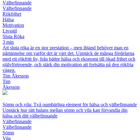
Välbefinnande
Välbefinnande
Rökfrihet
Hälsa
Motivation
Livsstil
Sluta Röka
3 min
Att sluta röka är en stor prestation – men ibland behöver man en
påminnelse om varför det är värt det. Upptäck de många fördelarna
med ett rökfritt liv, från bättre hälsa och ekonomi till ökad frihet och
självförtroende, och stärk din motivation att fortsätta på den rökfria
vägen.
Tim Åkesson
Tim
Åkesson
Sömn och vila: Två oumbärliga element för hälsa och välbefinnande
Upptäck hur rätt balans mellan sömn och vila kan förvandla din
hälsa och ditt välbefinnande
Välbefinnande
Välbefinnande
Sömn
Vila