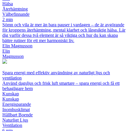
Hälsa
Återhämtning
Välbefinnande
2 min
Sömn och vila är mer än bara pauser i vardagen – de är avgörande
för kroppens återhämtning, mental klarhet och långsiktig hälsa. Lär
dig varför dessa två element är så viktiga och hur du kan skapa
bättre rutiner för ett mer harmoniskt liv.
Elin Magnusson
Elin
Magnusson
Spara energi med effektiv användning av naturligt ljus och
ventilation
Använd dagsljus och frisk luft smartare – spara energi och få ett
behagligare hem
Kunskap
Kunskap
Energisparande
Inomhusklimat
Hållbart Boende
Naturligt Ljus
Ventilation
6 min