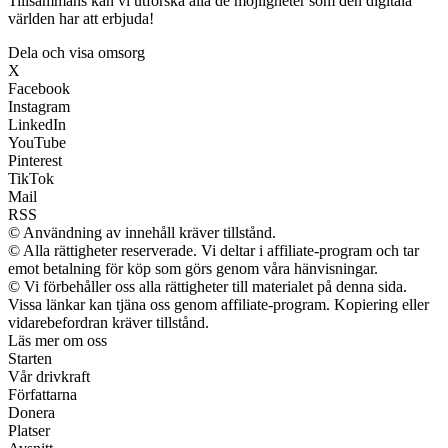
Tillsammans kan vi utforska alla de möjligheter som den digitala
världen har att erbjuda!
Dela och visa omsorg
X
Facebook
Instagram
LinkedIn
YouTube
Pinterest
TikTok
Mail
RSS
© Användning av innehåll kräver tillstånd.
© Alla rättigheter reserverade. Vi deltar i affiliate-program och tar
emot betalning för köp som görs genom våra hänvisningar.
© Vi förbehåller oss alla rättigheter till materialet på denna sida.
Vissa länkar kan tjäna oss genom affiliate-program. Kopiering eller
vidarebefordran kräver tillstånd.
Läs mer om oss
Starten
Vår drivkraft
Författarna
Donera
Platser