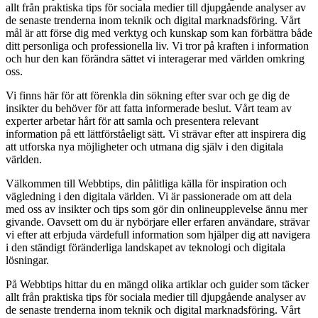
allt från praktiska tips för sociala medier till djupgående analyser av
de senaste trenderna inom teknik och digital marknadsföring. Vårt
mål är att förse dig med verktyg och kunskap som kan förbättra både
ditt personliga och professionella liv. Vi tror på kraften i information
och hur den kan förändra sättet vi interagerar med världen omkring
oss.
Vi finns här för att förenkla din sökning efter svar och ge dig de
insikter du behöver för att fatta informerade beslut. Vårt team av
experter arbetar hårt för att samla och presentera relevant
information på ett lättförståeligt sätt. Vi strävar efter att inspirera dig
att utforska nya möjligheter och utmana dig själv i den digitala
världen.
Välkommen till Webbtips, din pålitliga källa för inspiration och
vägledning i den digitala världen. Vi är passionerade om att dela
med oss av insikter och tips som gör din onlineupplevelse ännu mer
givande. Oavsett om du är nybörjare eller erfaren användare, strävar
vi efter att erbjuda värdefull information som hjälper dig att navigera
i den ständigt föränderliga landskapet av teknologi och digitala
lösningar.
På Webbtips hittar du en mängd olika artiklar och guider som täcker
allt från praktiska tips för sociala medier till djupgående analyser av
de senaste trenderna inom teknik och digital marknadsföring. Vårt