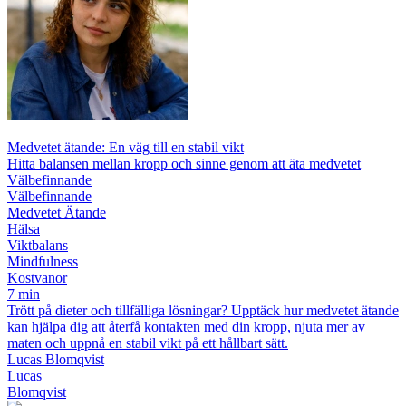
Medvetet ätande: En väg till en stabil vikt
Hitta balansen mellan kropp och sinne genom att äta medvetet
Välbefinnande
Välbefinnande
Medvetet Ätande
Hälsa
Viktbalans
Mindfulness
Kostvanor
7 min
Trött på dieter och tillfälliga lösningar? Upptäck hur medvetet ätande
kan hjälpa dig att återfå kontakten med din kropp, njuta mer av
maten och uppnå en stabil vikt på ett hållbart sätt.
Lucas Blomqvist
Lucas
Blomqvist