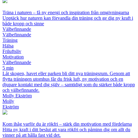
Träna i naturen – få ny energi och inspiration från omgivningarna
Upptäck hur naturen kan förvandla din träning och ge dig ny kraft i
både kropp och sinne
Välbefinnande
Välbefinnande
Träning
Hälsa
Friluftsliv
Motivation
Välbefinnande
5 min
Låt skogen, havet eller parken bli ditt nya träningsrum. Genom att
flytta träningen utomhus får du frisk luft, ny motivation och en
djupare kontakt med dig själv – samtidigt som du stärker både kropp
och välbefinnande.
Molly Ekström
Molly
Ekström
Kom ihåg varför du är rökfri – stärk din motivation med fördelarna
Hitta ny kraft i ditt beslut att vara rökfri och påminn dig om allt du
vinner på att hålla fast vid det.