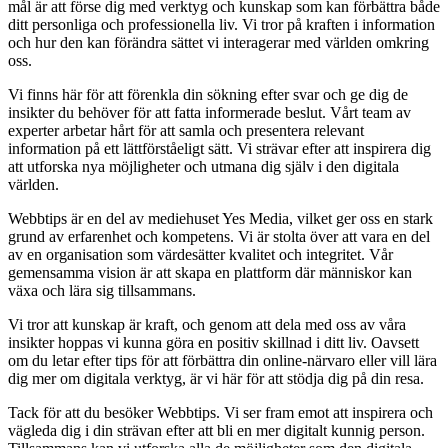
mål är att förse dig med verktyg och kunskap som kan förbättra både
ditt personliga och professionella liv. Vi tror på kraften i information
och hur den kan förändra sättet vi interagerar med världen omkring
oss.
Vi finns här för att förenkla din sökning efter svar och ge dig de
insikter du behöver för att fatta informerade beslut. Vårt team av
experter arbetar hårt för att samla och presentera relevant
information på ett lättförståeligt sätt. Vi strävar efter att inspirera dig
att utforska nya möjligheter och utmana dig själv i den digitala
världen.
Webbtips är en del av mediehuset Yes Media, vilket ger oss en stark
grund av erfarenhet och kompetens. Vi är stolta över att vara en del
av en organisation som värdesätter kvalitet och integritet. Vår
gemensamma vision är att skapa en plattform där människor kan
växa och lära sig tillsammans.
Vi tror att kunskap är kraft, och genom att dela med oss av våra
insikter hoppas vi kunna göra en positiv skillnad i ditt liv. Oavsett
om du letar efter tips för att förbättra din online-närvaro eller vill lära
dig mer om digitala verktyg, är vi här för att stödja dig på din resa.
Tack för att du besöker Webbtips. Vi ser fram emot att inspirera och
vägleda dig i din strävan efter att bli en mer digitalt kunnig person.