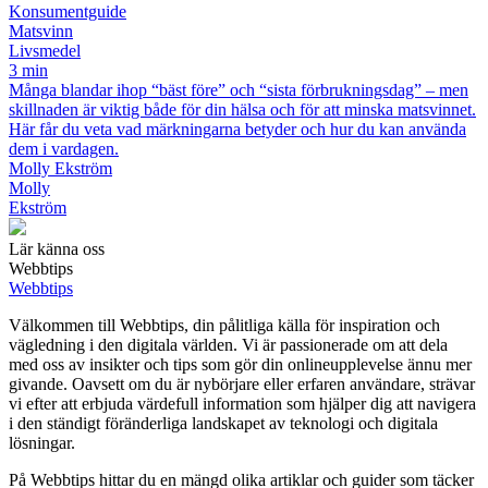
Konsumentguide
Matsvinn
Livsmedel
3 min
Många blandar ihop “bäst före” och “sista förbrukningsdag” – men
skillnaden är viktig både för din hälsa och för att minska matsvinnet.
Här får du veta vad märkningarna betyder och hur du kan använda
dem i vardagen.
Molly Ekström
Molly
Ekström
Lär känna oss
Webbtips
Webbtips
Välkommen till Webbtips, din pålitliga källa för inspiration och
vägledning i den digitala världen. Vi är passionerade om att dela
med oss av insikter och tips som gör din onlineupplevelse ännu mer
givande. Oavsett om du är nybörjare eller erfaren användare, strävar
vi efter att erbjuda värdefull information som hjälper dig att navigera
i den ständigt föränderliga landskapet av teknologi och digitala
lösningar.
På Webbtips hittar du en mängd olika artiklar och guider som täcker