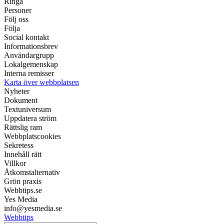
Ringa
Personer
Följ oss
Följa
Social kontakt
Informationsbrev
Användargrupp
Lokalgemenskap
Interna remisser
Karta över webbplatsen
Nyheter
Dokument
Textuniversum
Uppdatera ström
Rättslig ram
Webbplatscookies
Sekretess
Innehåll rätt
Villkor
Åtkomstalternativ
Grön praxis
Webbtips.se
Yes Media
info@yesmedia.se
Webbtips