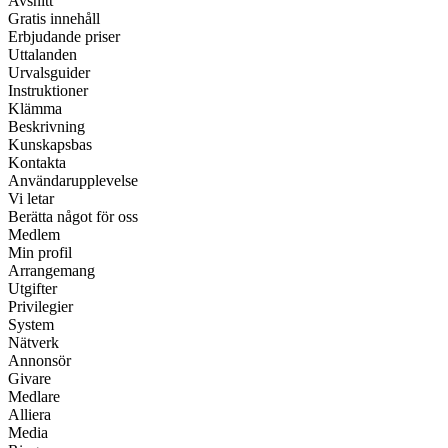
Avsnitt
Gratis innehåll
Erbjudande priser
Uttalanden
Urvalsguider
Instruktioner
Klämma
Beskrivning
Kunskapsbas
Kontakta
Användarupplevelse
Vi letar
Berätta något för oss
Medlem
Min profil
Arrangemang
Utgifter
Privilegier
System
Nätverk
Annonsör
Givare
Medlare
Alliera
Media