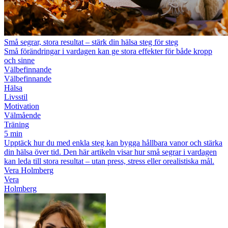
Små segrar, stora resultat – stärk din hälsa steg för steg
Små förändringar i vardagen kan ge stora effekter för både kropp
och sinne
Välbefinnande
Välbefinnande
Hälsa
Livsstil
Motivation
Välmående
Träning
5 min
Upptäck hur du med enkla steg kan bygga hållbara vanor och stärka
din hälsa över tid. Den här artikeln visar hur små segrar i vardagen
kan leda till stora resultat – utan press, stress eller orealistiska mål.
Vera Holmberg
Vera
Holmberg