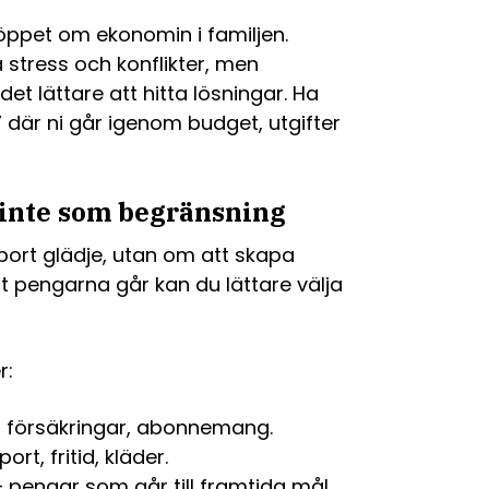
 öppet om ekonomin i familjen.
tress och konflikter, men
t lättare att hitta lösningar. Ha
 där ni går igenom budget, utgifter
 inte som begränsning
bort glädje, utan om att skapa
rt pengarna går kan du lättare välja
r:
, försäkringar, abonnemang.
rt, fritid, kläder.
 pengar som går till framtida mål