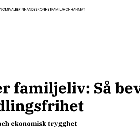
NOMI
VÄLBEFINNANDE
SKÖNHET
FAMILJ
HON
HAN
MAT
 familjeliv: Så be
lingsfrihet
 och ekonomisk trygghet