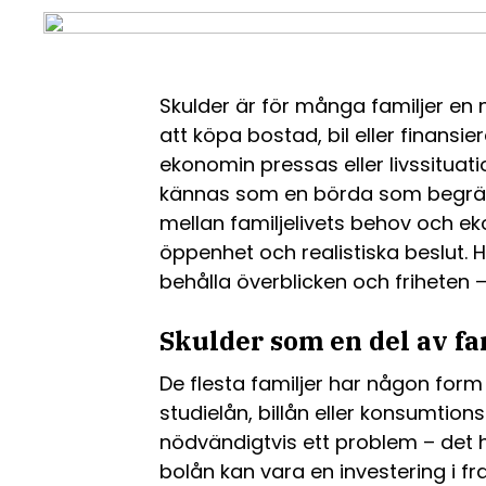
Skulder är för många familjer en na
att köpa bostad, bil eller finansie
ekonomin pressas eller livssituat
kännas som en börda som begräns
mellan familjelivets behov och ek
öppenhet och realistiska beslut. Hä
behålla överblicken och friheten 
Skulder som en del av fa
De flesta familjer har någon form
studielån, billån eller konsumtionsl
nödvändigtvis ett problem – det 
bolån kan vara en investering i f