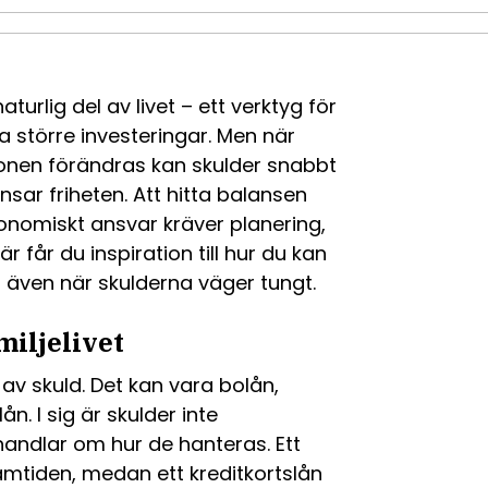
turlig del av livet – ett verktyg för
ra större investeringar. Men när
ionen förändras kan skulder snabbt
ar friheten. Att hitta balansen
onomiskt ansvar kräver planering,
r får du inspiration till hur du kan
– även när skulderna väger tungt.
miljelivet
 av skuld. Det kan vara bolån,
ån. I sig är skulder inte
handlar om hur de hanteras. Ett
ramtiden, medan ett kreditkortslån