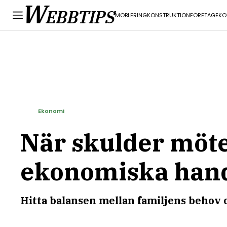
W
EBBTIPS
MÖBLERING
KONSTRUKTION
FÖRETAG
EKO
Ekonomi
När skulder möter
ekonomiska hand
Hitta balansen mellan familjens behov