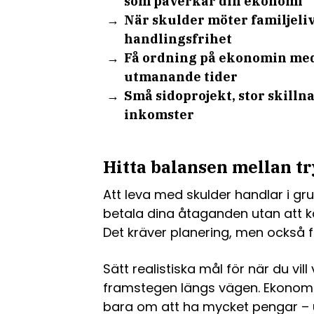
som påverkar din ekonomi
När skulder möter familjeli
handlingsfrihet
Få ordning på ekonomin med 
utmanande tider
Små sidoprojekt, stor skilln
inkomster
Hitta balansen mellan tr
Att leva med skulder handlar i g
betala dina åtaganden utan att kä
Det kräver planering, men också fle
Sätt realistiska mål för när du vill
framstegen längs vägen. Ekonomis
bara om att ha mycket pengar – u