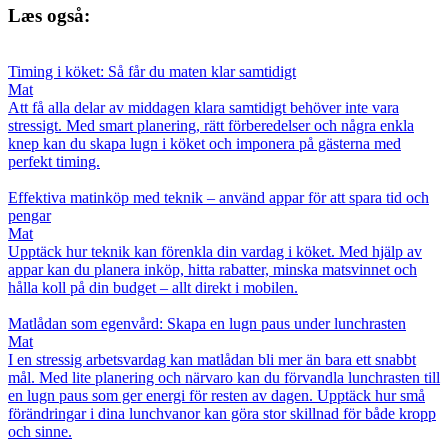
Læs også:
Timing i köket: Så får du maten klar samtidigt
Mat
Att få alla delar av middagen klara samtidigt behöver inte vara
stressigt. Med smart planering, rätt förberedelser och några enkla
knep kan du skapa lugn i köket och imponera på gästerna med
perfekt timing.
Effektiva matinköp med teknik – använd appar för att spara tid och
pengar
Mat
Upptäck hur teknik kan förenkla din vardag i köket. Med hjälp av
appar kan du planera inköp, hitta rabatter, minska matsvinnet och
hålla koll på din budget – allt direkt i mobilen.
Matlådan som egenvård: Skapa en lugn paus under lunchrasten
Mat
I en stressig arbetsvardag kan matlådan bli mer än bara ett snabbt
mål. Med lite planering och närvaro kan du förvandla lunchrasten till
en lugn paus som ger energi för resten av dagen. Upptäck hur små
förändringar i dina lunchvanor kan göra stor skillnad för både kropp
och sinne.