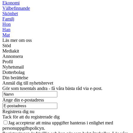
Ekonomi
Välbefinnande
Skönhet
Familj
Hon
Han
Mat
Läs mer om oss
Stöd
Mediakit
Annonsera
Profil
Nyhetsmail
Dotterbolag
Din berättelse
Anmäl dig till nyhetsbrevet
Gör som tusentals andra - få våra bästa råd via e-post.
Ange din e-postadress
Registrera dig nu
Tack för att du registrerade dig
Jag accepterar att mina uppgifter hanteras i enlighet med
personuppgiftspolicyn.