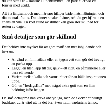
du kan sitta i ro – kanske i lunchrummet, i en park eller vid ett
fönster med utsikt.
Att äta långsamt och med närvaro hjälper både matsmältningen och
ditt mentala fokus. Du känner smaken bättre, och du ger hjärnan en
chans att vila. En kort stund av stillhet kan göra stor skillnad för
resten av dagen.
Små detaljer som gör skillnad
Det behövs inte mycket för att göra matlådan mer inbjudande och
trivsam:
Använd en fin matlåda eller en tygservett som gör det trevligt
att packa upp.
Lägg i en liten lapp till dig själv – ett citat, en påminnelse eller
bara ett leende.
Variera mellan kalla och varma rätter för att hålla inspirationen
uppe.
Gör en “fredagslåda” med något extra gott som en liten
belöning inför helgen.
De små detaljerna kan verka obetydliga, men de skickar ett viktigt
budskap: du är värd att ha det bra, även mitt i vardagens tempo.