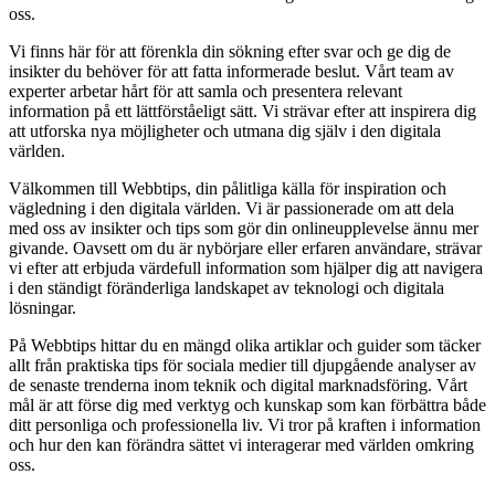
oss.
Vi finns här för att förenkla din sökning efter svar och ge dig de
insikter du behöver för att fatta informerade beslut. Vårt team av
experter arbetar hårt för att samla och presentera relevant
information på ett lättförståeligt sätt. Vi strävar efter att inspirera dig
att utforska nya möjligheter och utmana dig själv i den digitala
världen.
Välkommen till Webbtips, din pålitliga källa för inspiration och
vägledning i den digitala världen. Vi är passionerade om att dela
med oss av insikter och tips som gör din onlineupplevelse ännu mer
givande. Oavsett om du är nybörjare eller erfaren användare, strävar
vi efter att erbjuda värdefull information som hjälper dig att navigera
i den ständigt föränderliga landskapet av teknologi och digitala
lösningar.
På Webbtips hittar du en mängd olika artiklar och guider som täcker
allt från praktiska tips för sociala medier till djupgående analyser av
de senaste trenderna inom teknik och digital marknadsföring. Vårt
mål är att förse dig med verktyg och kunskap som kan förbättra både
ditt personliga och professionella liv. Vi tror på kraften i information
och hur den kan förändra sättet vi interagerar med världen omkring
oss.