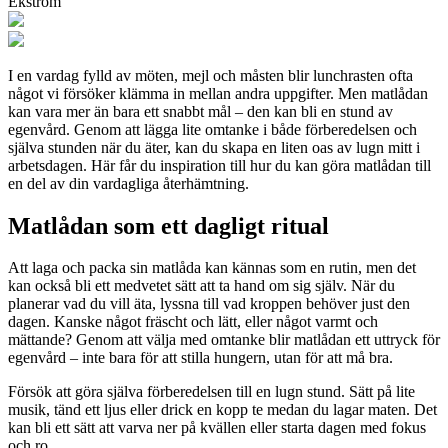
Ekström
I en vardag fylld av möten, mejl och måsten blir lunchrasten ofta
något vi försöker klämma in mellan andra uppgifter. Men matlådan
kan vara mer än bara ett snabbt mål – den kan bli en stund av
egenvård. Genom att lägga lite omtanke i både förberedelsen och
själva stunden när du äter, kan du skapa en liten oas av lugn mitt i
arbetsdagen. Här får du inspiration till hur du kan göra matlådan till
en del av din vardagliga återhämtning.
Matlådan som ett dagligt ritual
Att laga och packa sin matlåda kan kännas som en rutin, men det
kan också bli ett medvetet sätt att ta hand om sig själv. När du
planerar vad du vill äta, lyssna till vad kroppen behöver just den
dagen. Kanske något fräscht och lätt, eller något varmt och
mättande? Genom att välja med omtanke blir matlådan ett uttryck för
egenvård – inte bara för att stilla hungern, utan för att må bra.
Försök att göra själva förberedelsen till en lugn stund. Sätt på lite
musik, tänd ett ljus eller drick en kopp te medan du lagar maten. Det
kan bli ett sätt att varva ner på kvällen eller starta dagen med fokus
och ro.