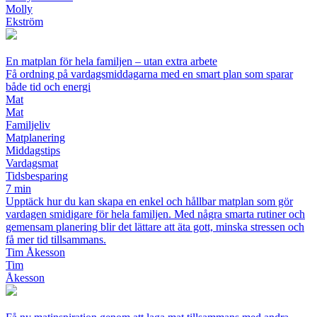
Molly
Ekström
En matplan för hela familjen – utan extra arbete
Få ordning på vardagsmiddagarna med en smart plan som sparar
både tid och energi
Mat
Mat
Familjeliv
Matplanering
Middagstips
Vardagsmat
Tidsbesparing
7 min
Upptäck hur du kan skapa en enkel och hållbar matplan som gör
vardagen smidigare för hela familjen. Med några smarta rutiner och
gemensam planering blir det lättare att äta gott, minska stressen och
få mer tid tillsammans.
Tim Åkesson
Tim
Åkesson