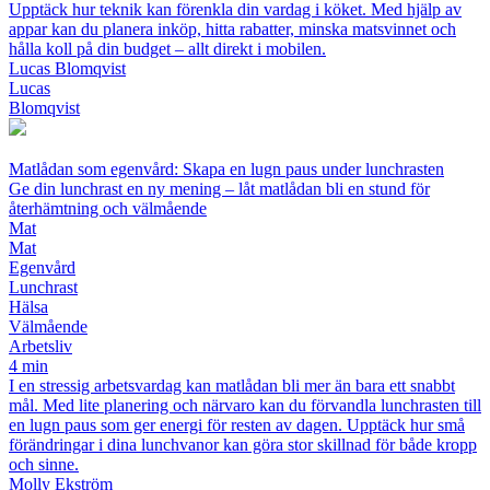
Upptäck hur teknik kan förenkla din vardag i köket. Med hjälp av
appar kan du planera inköp, hitta rabatter, minska matsvinnet och
hålla koll på din budget – allt direkt i mobilen.
Lucas Blomqvist
Lucas
Blomqvist
Matlådan som egenvård: Skapa en lugn paus under lunchrasten
Ge din lunchrast en ny mening – låt matlådan bli en stund för
återhämtning och välmående
Mat
Mat
Egenvård
Lunchrast
Hälsa
Välmående
Arbetsliv
4 min
I en stressig arbetsvardag kan matlådan bli mer än bara ett snabbt
mål. Med lite planering och närvaro kan du förvandla lunchrasten till
en lugn paus som ger energi för resten av dagen. Upptäck hur små
förändringar i dina lunchvanor kan göra stor skillnad för både kropp
och sinne.
Molly Ekström