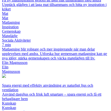
Få ny matinspiration genom att laga mat tillsammans med andra
Upptäck glädjen i att laga mat tillsammans och hitta ny inspiration i
köket
Mat
Mat
Matlagning
Inspiration
Gemenskap
Matglädje
Sociala Aktiviteter
7 min
Matlagning blir roligare och mer inspirerande när man delar
upplevelsen med andra. Utforska hur gemensam matlagning kan ge
nya idéer, stärka gemenskapen och väcka matglädjen till liv.
Elin Magnusson
Elin
Magnusson
Spara energi med effektiv användning av naturligt ljus och
ventilation
Använd dagsljus och frisk luft smartare – spara energi och få ett
behagligare hem
Kunskap
Kunskap