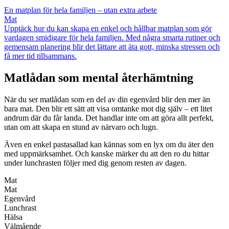
En matplan för hela familjen – utan extra arbete
Mat
Upptäck hur du kan skapa en enkel och hållbar matplan som gör
vardagen smidigare för hela familjen. Med några smarta rutiner och
gemensam planering blir det lättare att äta gott, minska stressen och
få mer tid tillsammans.
Matlådan som mental återhämtning
När du ser matlådan som en del av din egenvård blir den mer än
bara mat. Den blir ett sätt att visa omtanke mot dig själv – ett litet
andrum där du får landa. Det handlar inte om att göra allt perfekt,
utan om att skapa en stund av närvaro och lugn.
Även en enkel pastasallad kan kännas som en lyx om du äter den
med uppmärksamhet. Och kanske märker du att den ro du hittar
under lunchrasten följer med dig genom resten av dagen.
Mat
Mat
Egenvård
Lunchrast
Hälsa
Välmående