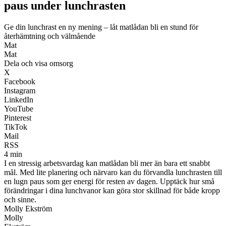
paus under lunchrasten
Ge din lunchrast en ny mening – låt matlådan bli en stund för
återhämtning och välmående
Mat
Mat
Dela och visa omsorg
X
Facebook
Instagram
LinkedIn
YouTube
Pinterest
TikTok
Mail
RSS
4 min
I en stressig arbetsvardag kan matlådan bli mer än bara ett snabbt
mål. Med lite planering och närvaro kan du förvandla lunchrasten till
en lugn paus som ger energi för resten av dagen. Upptäck hur små
förändringar i dina lunchvanor kan göra stor skillnad för både kropp
och sinne.
Molly Ekström
Molly