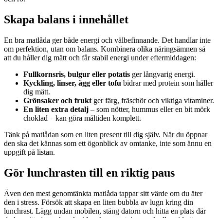
Skapa balans i innehållet
En bra matlåda ger både energi och välbefinnande. Det handlar inte
om perfektion, utan om balans. Kombinera olika näringsämnen så
att du håller dig mätt och får stabil energi under eftermiddagen:
Fullkornsris, bulgur eller potatis
ger långvarig energi.
Kyckling, linser, ägg eller tofu
bidrar med protein som håller
dig mätt.
Grönsaker och frukt
ger färg, fräschör och viktiga vitaminer.
En liten extra detalj
– som nötter, hummus eller en bit mörk
choklad – kan göra måltiden komplett.
Tänk på matlådan som en liten present till dig själv. När du öppnar
den ska det kännas som ett ögonblick av omtanke, inte som ännu en
uppgift på listan.
Gör lunchrasten till en riktig paus
Även den mest genomtänkta matlåda tappar sitt värde om du äter
den i stress. Försök att skapa en liten bubbla av lugn kring din
lunchrast. Lägg undan mobilen, stäng datorn och hitta en plats där