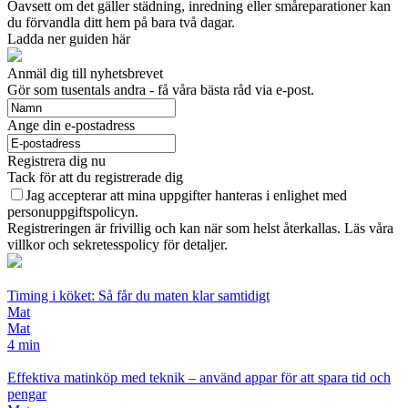
Oavsett om det gäller städning, inredning eller småreparationer kan
du förvandla ditt hem på bara två dagar.
Ladda ner guiden här
Anmäl dig till nyhetsbrevet
Gör som tusentals andra - få våra bästa råd via e-post.
Ange din e-postadress
Registrera dig nu
Tack för att du registrerade dig
Jag accepterar att mina uppgifter hanteras i enlighet med
personuppgiftspolicyn.
Registreringen är frivillig och kan när som helst återkallas. Läs våra
villkor och sekretesspolicy för detaljer.
Timing i köket: Så får du maten klar samtidigt
Mat
Mat
4 min
Effektiva matinköp med teknik – använd appar för att spara tid och
pengar