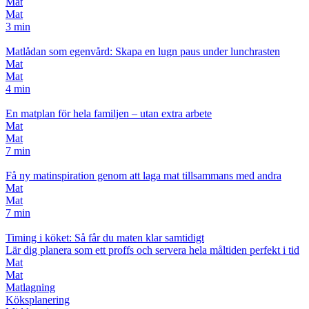
Mat
Mat
3 min
Matlådan som egenvård: Skapa en lugn paus under lunchrasten
Mat
Mat
4 min
En matplan för hela familjen – utan extra arbete
Mat
Mat
7 min
Få ny matinspiration genom att laga mat tillsammans med andra
Mat
Mat
7 min
Timing i köket: Så får du maten klar samtidigt
Lär dig planera som ett proffs och servera hela måltiden perfekt i tid
Mat
Mat
Matlagning
Köksplanering