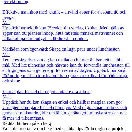
perfekt timing.
Effektiva matinköp med teknik – använd appar för att spara tid och
pengar
Mat
Upptäck hur teknik kan förenkla din vardag i köket. Med hjälp av
appar kan du planera inköp, hitta rabatter, minska matsvinnet och
hålla koll på din budget – allt direkt i mobilen.
Matlådan som egenvård: Skapa en lugn paus under lunchrasten
Mat
I en stressig arbetsvardag kan matlådan bli mer än bara ett snabbt
mål. Med lite planering och närvaro kan du förvandla lunchrasten till
en lugn paus som ger energi för resten av dagen. Upptäck hur små
förändringar i dina lunchvanor kan göra stor skillnad för både kropp
och sinne.
En matplan för hela familjen – utan extra arbete
Mat
Upptäck hur du kan skapa en enkel och hållbar matplan som gör
vardagen smidigare för hela familjen. Med några smarta rutiner och
gemensam planering blir det lättare att äta gott, minska stressen och
få mer tid tillsammans.
Rädda ditt hem på en helg
Få ut det mesta av din helg med snabba tips för hemgjorda projekt.