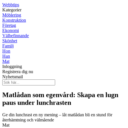
Webbtips
Kategorier
Möblering
Konstruktion
Företag
Ekonomi
Välbefinnande
Skönhet
Familj
Hon
Han
Mat
Inloggning
Registrera dig nu
Nyhetsmail
Matlådan som egenvård: Skapa en lugn
paus under lunchrasten
Ge din lunchrast en ny mening – låt matlådan bli en stund för
återhämtning och välmående
Mat