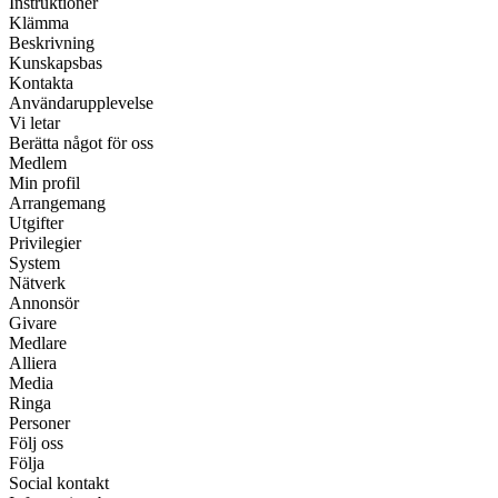
Instruktioner
Klämma
Beskrivning
Kunskapsbas
Kontakta
Användarupplevelse
Vi letar
Berätta något för oss
Medlem
Min profil
Arrangemang
Utgifter
Privilegier
System
Nätverk
Annonsör
Givare
Medlare
Alliera
Media
Ringa
Personer
Följ oss
Följa
Social kontakt