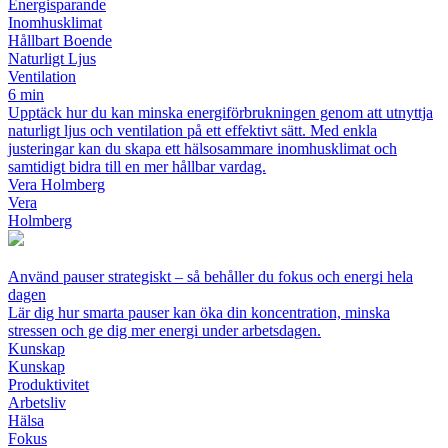
Energisparande
Inomhusklimat
Hållbart Boende
Naturligt Ljus
Ventilation
6 min
Upptäck hur du kan minska energiförbrukningen genom att utnyttja
naturligt ljus och ventilation på ett effektivt sätt. Med enkla
justeringar kan du skapa ett hälsosammare inomhusklimat och
samtidigt bidra till en mer hållbar vardag.
Vera Holmberg
Vera
Holmberg
Använd pauser strategiskt – så behåller du fokus och energi hela
dagen
Lär dig hur smarta pauser kan öka din koncentration, minska
stressen och ge dig mer energi under arbetsdagen.
Kunskap
Kunskap
Produktivitet
Arbetsliv
Hälsa
Fokus