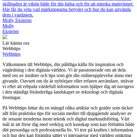
skillnaden är viktig både för din hälsa och för att minska matsvinnet.
Här får du veta vad märkningarna betyder och hur du kan använda
dem i vardagen.
Molly Ekström
Molly
Ekström
Lär känna oss
Webbtips
Webbtips
Välkommen till Webbtips, din pålitliga källa för inspiration och
vägledning i den digitala världen. Vi är passionerade om att dela
med oss av insikter och tips som gör din onlineupplevelse ännu mer
givande. Oavsett om du är nybörjare eller erfaren användare, strävar
vi efter att erbjuda värdefull information som hjälper dig att navigera
i den ständigt föränderliga landskapet av teknologi och digitala
lösningar.
På Webbtips hittar du en mängd olika artiklar och guider som täcker
allt från praktiska tips för sociala medier till djupgående analyser av
de senaste trenderna inom teknik och digital marknadsföring. Vårt
mål är att förse dig med verktyg och kunskap som kan förbättra både
ditt personliga och professionella liv. Vi tror på kraften i information
och hur den kan förändra sättet vi interagerar med världen omkring