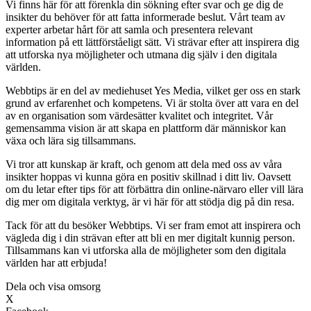
Vi finns här för att förenkla din sökning efter svar och ge dig de
insikter du behöver för att fatta informerade beslut. Vårt team av
experter arbetar hårt för att samla och presentera relevant
information på ett lättförståeligt sätt. Vi strävar efter att inspirera dig
att utforska nya möjligheter och utmana dig själv i den digitala
världen.
Webbtips är en del av mediehuset Yes Media, vilket ger oss en stark
grund av erfarenhet och kompetens. Vi är stolta över att vara en del
av en organisation som värdesätter kvalitet och integritet. Vår
gemensamma vision är att skapa en plattform där människor kan
växa och lära sig tillsammans.
Vi tror att kunskap är kraft, och genom att dela med oss av våra
insikter hoppas vi kunna göra en positiv skillnad i ditt liv. Oavsett
om du letar efter tips för att förbättra din online-närvaro eller vill lära
dig mer om digitala verktyg, är vi här för att stödja dig på din resa.
Tack för att du besöker Webbtips. Vi ser fram emot att inspirera och
vägleda dig i din strävan efter att bli en mer digitalt kunnig person.
Tillsammans kan vi utforska alla de möjligheter som den digitala
världen har att erbjuda!
Dela och visa omsorg
X