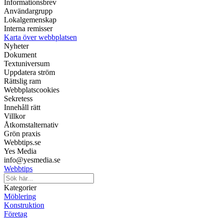
Informationsbrev
Användargrupp
Lokalgemenskap
Interna remisser
Karta över webbplatsen
Nyheter
Dokument
Textuniversum
Uppdatera ström
Rättslig ram
Webbplatscookies
Sekretess
Innehåll rätt
Villkor
Åtkomstalternativ
Grön praxis
Webbtips.se
Yes Media
info@yesmedia.se
Webbtips
Kategorier
Möblering
Konstruktion
Företag