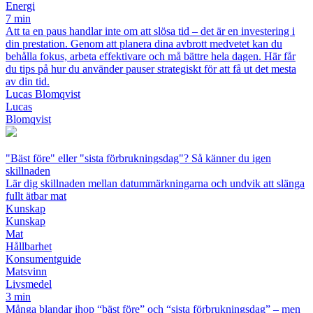
Energi
7 min
Att ta en paus handlar inte om att slösa tid – det är en investering i
din prestation. Genom att planera dina avbrott medvetet kan du
behålla fokus, arbeta effektivare och må bättre hela dagen. Här får
du tips på hur du använder pauser strategiskt för att få ut det mesta
av din tid.
Lucas Blomqvist
Lucas
Blomqvist
"Bäst före" eller "sista förbrukningsdag"? Så känner du igen
skillnaden
Lär dig skillnaden mellan datummärkningarna och undvik att slänga
fullt ätbar mat
Kunskap
Kunskap
Mat
Hållbarhet
Konsumentguide
Matsvinn
Livsmedel
3 min
Många blandar ihop “bäst före” och “sista förbrukningsdag” – men