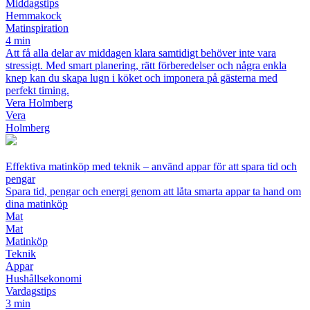
Middagstips
Hemmakock
Matinspiration
4 min
Att få alla delar av middagen klara samtidigt behöver inte vara
stressigt. Med smart planering, rätt förberedelser och några enkla
knep kan du skapa lugn i köket och imponera på gästerna med
perfekt timing.
Vera Holmberg
Vera
Holmberg
Effektiva matinköp med teknik – använd appar för att spara tid och
pengar
Spara tid, pengar och energi genom att låta smarta appar ta hand om
dina matinköp
Mat
Mat
Matinköp
Teknik
Appar
Hushållsekonomi
Vardagstips
3 min