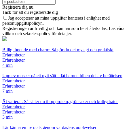
Registrera dig nu
Tack för att du registrerade dig
Jag accepterar att mina uppgifter hanteras i enlighet med
personuppgiftspolicyn.
Registreringen är frivillig och kan när som helst återkallas. Läs våra
villkor och sekretesspolicy för detaljer.
Billigt boende med charm: Så gör du det mysigt och praktiskt
Erfarenheter
Erfarenheter
4 min
Upplev museer på ett nytt sätt – låt barnen bli en del av berättelsen
Erfarenheter
Erfarenheter
7 min
Ät varierat: Så sätter du ihop protein, grönsaker och kolhydrater
Erfarenheter
Erfarenheter
3 min
Lär känna en ny plats genom vardagens upplevelser