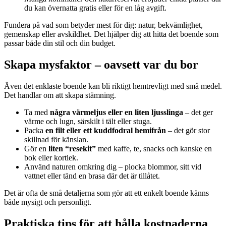
du kan övernatta gratis eller för en låg avgift.
Fundera på vad som betyder mest för dig: natur, bekvämlighet,
gemenskap eller avskildhet. Det hjälper dig att hitta det boende som
passar både din stil och din budget.
Skapa mysfaktor – oavsett var du bor
Även det enklaste boende kan bli riktigt hemtrevligt med små medel.
Det handlar om att skapa stämning.
Ta med
några värmeljus eller en liten ljusslinga
– det ger
värme och lugn, särskilt i tält eller stuga.
Packa
en filt eller ett kuddfodral hemifrån
– det gör stor
skillnad för känslan.
Gör en
liten “resekit”
med kaffe, te, snacks och kanske en
bok eller kortlek.
Använd naturen omkring dig – plocka blommor, sitt vid
vattnet eller tänd en brasa där det är tillåtet.
Det är ofta de små detaljerna som gör att ett enkelt boende känns
både mysigt och personligt.
Praktiska tips för att hålla kostnaderna