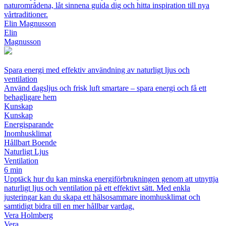
naturområdena, låt sinnena guida dig och hitta inspiration till nya
vårtraditioner.
Elin Magnusson
Elin
Magnusson
Spara energi med effektiv användning av naturligt ljus och
ventilation
Använd dagsljus och frisk luft smartare – spara energi och få ett
behagligare hem
Kunskap
Kunskap
Energisparande
Inomhusklimat
Hållbart Boende
Naturligt Ljus
Ventilation
6 min
Upptäck hur du kan minska energiförbrukningen genom att utnyttja
naturligt ljus och ventilation på ett effektivt sätt. Med enkla
justeringar kan du skapa ett hälsosammare inomhusklimat och
samtidigt bidra till en mer hållbar vardag.
Vera Holmberg
Vera