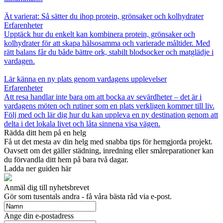
Ät varierat: Så sätter du ihop protein, grönsaker och kolhydrater
Erfarenheter
Upptäck hur du enkelt kan kombinera protein, grönsaker och
kolhydrater för att skapa hälsosamma och varierade måltider. Med
rätt balans får du både bättre ork, stabilt blodsocker och matglädje i
vardagen.
Lär känna en ny plats genom vardagens upplevelser
Erfarenheter
Att resa handlar inte bara om att bocka av sevärdheter – det är i
vardagens möten och rutiner som en plats verkligen kommer till liv.
Följ med och lär dig hur du kan uppleva en ny destination genom att
delta i det lokala livet och låta sinnena visa vägen.
Rädda ditt hem på en helg
Få ut det mesta av din helg med snabba tips för hemgjorda projekt.
Oavsett om det gäller städning, inredning eller småreparationer kan
du förvandla ditt hem på bara två dagar.
Ladda ner guiden här
Anmäl dig till nyhetsbrevet
Gör som tusentals andra - få våra bästa råd via e-post.
Ange din e-postadress