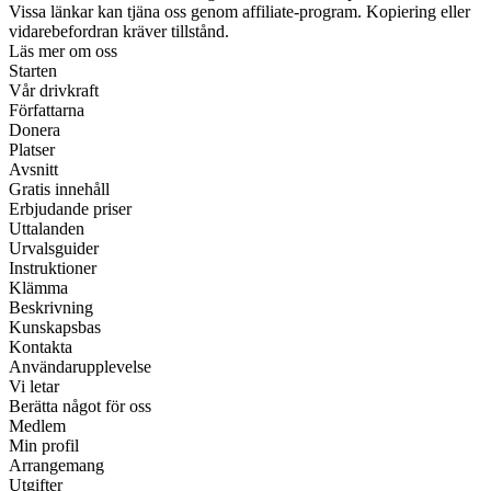
Vissa länkar kan tjäna oss genom affiliate-program. Kopiering eller
vidarebefordran kräver tillstånd.
Läs mer om oss
Starten
Vår drivkraft
Författarna
Donera
Platser
Avsnitt
Gratis innehåll
Erbjudande priser
Uttalanden
Urvalsguider
Instruktioner
Klämma
Beskrivning
Kunskapsbas
Kontakta
Användarupplevelse
Vi letar
Berätta något för oss
Medlem
Min profil
Arrangemang
Utgifter