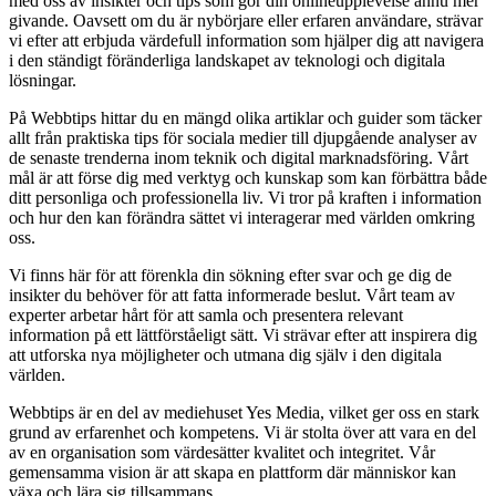
med oss av insikter och tips som gör din onlineupplevelse ännu mer
givande. Oavsett om du är nybörjare eller erfaren användare, strävar
vi efter att erbjuda värdefull information som hjälper dig att navigera
i den ständigt föränderliga landskapet av teknologi och digitala
lösningar.
På Webbtips hittar du en mängd olika artiklar och guider som täcker
allt från praktiska tips för sociala medier till djupgående analyser av
de senaste trenderna inom teknik och digital marknadsföring. Vårt
mål är att förse dig med verktyg och kunskap som kan förbättra både
ditt personliga och professionella liv. Vi tror på kraften i information
och hur den kan förändra sättet vi interagerar med världen omkring
oss.
Vi finns här för att förenkla din sökning efter svar och ge dig de
insikter du behöver för att fatta informerade beslut. Vårt team av
experter arbetar hårt för att samla och presentera relevant
information på ett lättförståeligt sätt. Vi strävar efter att inspirera dig
att utforska nya möjligheter och utmana dig själv i den digitala
världen.
Webbtips är en del av mediehuset Yes Media, vilket ger oss en stark
grund av erfarenhet och kompetens. Vi är stolta över att vara en del
av en organisation som värdesätter kvalitet och integritet. Vår
gemensamma vision är att skapa en plattform där människor kan
växa och lära sig tillsammans.