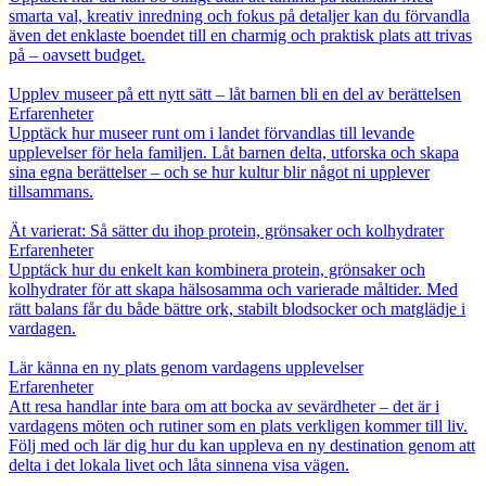
smarta val, kreativ inredning och fokus på detaljer kan du förvandla
även det enklaste boendet till en charmig och praktisk plats att trivas
på – oavsett budget.
Upplev museer på ett nytt sätt – låt barnen bli en del av berättelsen
Erfarenheter
Upptäck hur museer runt om i landet förvandlas till levande
upplevelser för hela familjen. Låt barnen delta, utforska och skapa
sina egna berättelser – och se hur kultur blir något ni upplever
tillsammans.
Ät varierat: Så sätter du ihop protein, grönsaker och kolhydrater
Erfarenheter
Upptäck hur du enkelt kan kombinera protein, grönsaker och
kolhydrater för att skapa hälsosamma och varierade måltider. Med
rätt balans får du både bättre ork, stabilt blodsocker och matglädje i
vardagen.
Lär känna en ny plats genom vardagens upplevelser
Erfarenheter
Att resa handlar inte bara om att bocka av sevärdheter – det är i
vardagens möten och rutiner som en plats verkligen kommer till liv.
Följ med och lär dig hur du kan uppleva en ny destination genom att
delta i det lokala livet och låta sinnena visa vägen.