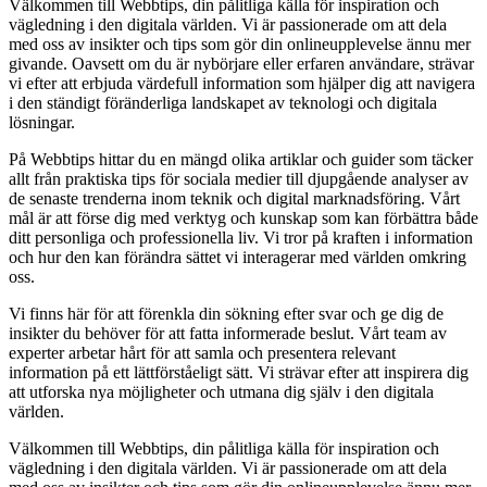
Välkommen till Webbtips, din pålitliga källa för inspiration och
vägledning i den digitala världen. Vi är passionerade om att dela
med oss av insikter och tips som gör din onlineupplevelse ännu mer
givande. Oavsett om du är nybörjare eller erfaren användare, strävar
vi efter att erbjuda värdefull information som hjälper dig att navigera
i den ständigt föränderliga landskapet av teknologi och digitala
lösningar.
På Webbtips hittar du en mängd olika artiklar och guider som täcker
allt från praktiska tips för sociala medier till djupgående analyser av
de senaste trenderna inom teknik och digital marknadsföring. Vårt
mål är att förse dig med verktyg och kunskap som kan förbättra både
ditt personliga och professionella liv. Vi tror på kraften i information
och hur den kan förändra sättet vi interagerar med världen omkring
oss.
Vi finns här för att förenkla din sökning efter svar och ge dig de
insikter du behöver för att fatta informerade beslut. Vårt team av
experter arbetar hårt för att samla och presentera relevant
information på ett lättförståeligt sätt. Vi strävar efter att inspirera dig
att utforska nya möjligheter och utmana dig själv i den digitala
världen.
Välkommen till Webbtips, din pålitliga källa för inspiration och
vägledning i den digitala världen. Vi är passionerade om att dela