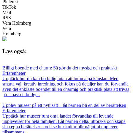
Pinterest
TikTok
Mail
RSS
Vera Holmberg
Vera
Holmberg
Læs også:
Billigt boende med charm: Så gör du det mysigt och praktiskt
Erfarenheter
Upptäck hur du kan bo billigt utan att tumma på känslan. Med
smarta val, kreativ inredning och fokus på detaljer kan du förvandla
även det enklaste boendet till en charmig och praktisk plats att trivas
på – oavsett budget.
Upplev museer på ett nytt sätt – låt barnen bli en del av berättelsen
Erfarenheter
Upptäck hur museer runt om i landet förvandlas till levande
upplevelser för hela familjen. Låt barnen delta, utforska och skapa
sina egna berättelser – och se hur kultur blir något ni upplever
tillsammans.