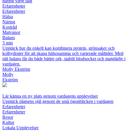
näring varje dag
Erfarenheter
Erfarenheter
Hälsa
Näring
Kostråd
Matvanor
Balans
3 min
Upptäck hur du enkelt kan kombinera protein, grönsaker och
kolhydrater för att skapa hälsosamma och varierade måltider. Med
rätt balans får du både bättre ork, stabilt blodsocker och matglädje i
vardagen.
Molly Ekström
Molly
Ekström
Lär känna en ny plats genom vardagens upplevelser
Upptäck platsens själ genom de små ögonblicken i vardagen
Erfarenheter
Erfarenheter
Resor
Kultur
Lokala Upplevelser