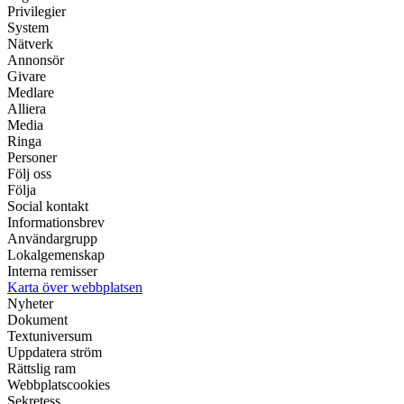
Privilegier
System
Nätverk
Annonsör
Givare
Medlare
Alliera
Media
Ringa
Personer
Följ oss
Följa
Social kontakt
Informationsbrev
Användargrupp
Lokalgemenskap
Interna remisser
Karta över webbplatsen
Nyheter
Dokument
Textuniversum
Uppdatera ström
Rättslig ram
Webbplatscookies
Sekretess