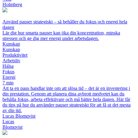
Holmberg
Använd pauser strategiskt – så behåller du fokus och energi hela
dagen
Lär dig hur smarta pauser kan öka din koncentration, minska
stressen och ge dig mer energi under arbetsdagen.
Kunskap
Kunskap
Produktivitet
Arbetsliv
Hälsa
Fokus
Energi
7 min
Att ta en paus handlar inte om att slösa tid – det är en investering i
din prestation. Genom att planera dina avbrott medvetet kan du
behålla fokus, arbeta effektivare och må bättre hela dagen. Här får
du tips på hur du använder pauser strategiskt för att få ut det mesta
av din tid.
Lucas Blomqvist
Lucas
Blomqvist