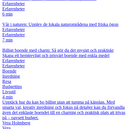
Erfarenheter
Erfarenheter
6 min
Vår i naturen: Upplev de lokala naturområdena med friska ögon
Erfarenheter
Erfarenheter
7 min
Billigt boende med charm: Så gör du det mysigt och praktiskt
Skapa ett hemtrevligt och prisvärt boende med enkla medel
Erfarenheter
Erfarenheter
Boende
Inredning
Resa
Budgettips
Livsstil
4 min
Upptäck hur du kan bo billigt utan att tumma på känslan. Med
smarta val, kreativ inredning och fokus på detaljer kan du förvandla
även det enklaste boendet till en charmig och praktisk plats att trivas
på – oavsett budget.
Vera Holmberg
Vera