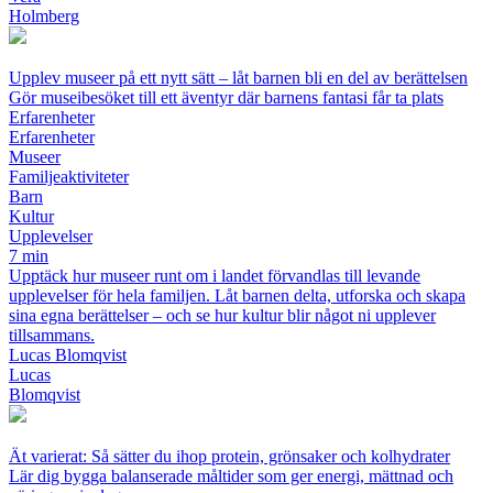
Holmberg
Upplev museer på ett nytt sätt – låt barnen bli en del av berättelsen
Gör museibesöket till ett äventyr där barnens fantasi får ta plats
Erfarenheter
Erfarenheter
Museer
Familjeaktiviteter
Barn
Kultur
Upplevelser
7 min
Upptäck hur museer runt om i landet förvandlas till levande
upplevelser för hela familjen. Låt barnen delta, utforska och skapa
sina egna berättelser – och se hur kultur blir något ni upplever
tillsammans.
Lucas Blomqvist
Lucas
Blomqvist
Ät varierat: Så sätter du ihop protein, grönsaker och kolhydrater
Lär dig bygga balanserade måltider som ger energi, mättnad och