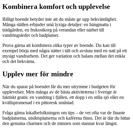
Kombinera komfort och upplevelse
Billigt boende betyder inte att du måste ge upp bekvämlighet.
Många ställen erbjuder små lyxiga detaljer: en hängmatta i
trädgården, en frukostkorg på verandan eller närhet till
vandringsleder och badplatser.
Prova gärna att kombinera olika typer av boende. Du kan till
exempel börja med några nätter i tält och avsluta med en natt på ett
mysigt vandrarhem. Det ger variation och balans mellan det enkla
och det bekväma.
Upplev mer för mindre
När du sparar på boendet får du mer utrymme i budgeten för
upplevelser. Men många av de bästa aktiviteterna i Sverige är
faktiskt gratis: en vandring i fjällen, ett dopp i en stilla sjö eller en
kvällspromenad i en pittoresk småstad.
Fråga gärna lokalbefolkningen om tips – de vet ofta var de finaste
badplatserna, utsiktsplatserna och kaféerna finns. Det är där du hittar
den genuina charmen och de minnen som stannar kvar längst.