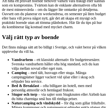
Att hitta ett prisvärt boende behöver varken vara tråkigt eller kännas
som en kompromiss. Tvärtom kan de enklaste alternativen ofta bli
de mest minnesvärda – om du lägger lite omtanke på detaljerna.
Oavsett om du planerar en weekendresa, en semester på liten budget
eller bara vill prova något nytt, går det att skapa ett mysigt och
praktiskt boende utan att tömma plånboken. Här får du tips på hur
du kombinerar låg kostnad med mycket charm.
Välj rätt typ av boende
Det finns många sätt att bo billigt i Sverige, och valet beror på vilken
upplevelse du vill ha.
Vandrarhem
– ett klassiskt alternativ för budgetresenärer.
Svenska vandrarhem håller ofta hög standard, och du kan
välja mellan sovsal eller eget rum.
Camping
– med tält, husvagn eller stuga. Många
campingplatser ligger vackert vid sjöar eller i skog och
erbjuder bra service.
Bed & Breakfast
– ofta billigare än hotell, men med
personlig atmosfär och hemlagad frukost.
Stugor och torp
– via sajter som Stugknuten eller Airbnb kan
du hitta charmiga små hus till rimliga priser.
Naturcamping och vindskydd
– för dig som gillar friluftsliv.
Många kommuner och naturreservat erbjuder enkla platser där