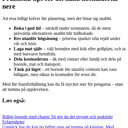
nere
Att resa billigt kräver lite planering, men det lönar sig snabbt.
Boka i god tid
– särskilt under sommaren, då de mest
prisvärda alternativen snabbt blir fullbokade.
Res utanför högsäsong
– priserna sjunker ofta rejält under
vår och höst.
Laga mat själv
– välj boenden med kök eller grillplats, och ta
med basvaror hemifrån.
Dela kostnaderna
– åk med vänner eller familj och dela på
boende, mat och transport.
Tänk på läget
– ett boende lite utanför centrum kan vara
billigare, men räkna in kostnaden för resor dit.
Med lite framförhållning kan du få mycket mer för pengarna – utan
att tumma på upplevelsen.
Læs også:
Billigt boende med charm: Så gör du det mysigt och praktiskt
Erfarenheter
Upptäck hur du kan bo billigt utan att tumma på känslan. Med