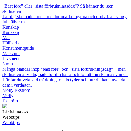
"Bäst före" eller "sista förbrukningsdag"? Så känner du igen
skillnaden
Lär dig skillnaden mellan datummärkningarna och undvik att slänga
fullt ätbar mat
Kunskap
Kunskap
Mat
Hållbarhet
Konsumentguide
Matsvinn
Livsmedel
3 min
Många blandar ihop “bäst före” och “sista förbrukningsdag” – men
skillnaden är viktig både för din hälsa och för att minska matsvinnet.
Här får du veta vad märkningarna betyder och hur du kan använda
dem i vardagen.
Molly Ekström
Molly
Ekström
Lär känna oss
Webbtips
Webbtips