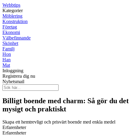
Webbtips
Kategorier
Möblering
Konstruktion
Företag
Ekonomi
Välbefinnande
Skönhet
Familj
Hon
Han
Mat
Inloggning
Registrera dig nu
Nyhetsmail
Billigt boende med charm: Så gör du det
mysigt och praktiskt
Skapa ett hemtrevligt och prisvärt boende med enkla medel
Erfarenheter
Erfarenheter