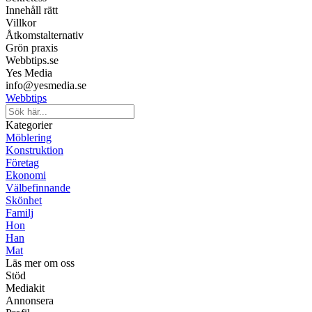
Innehåll rätt
Villkor
Åtkomstalternativ
Grön praxis
Webbtips.se
Yes Media
info@yesmedia.se
Webbtips
Kategorier
Möblering
Konstruktion
Företag
Ekonomi
Välbefinnande
Skönhet
Familj
Hon
Han
Mat
Läs mer om oss
Stöd
Mediakit
Annonsera