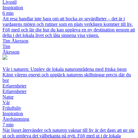
Livsstil
Inspiration
6 min
Att resa handlar inte bara om att bocka av sevärdheter – det är i
vardagens möten och rutiner som en plats verkligen kommer till liv.
Följ med och lär dig hur du kan uppleva en ny destination genom att
delta i det lokala livet och låta sinnena visa vägen.
Tim Åkesson
Tim
Åkesson
Vår i naturen: Upplev de lokala naturområdena med friska ögon
Känn vårens energi och upptäck naturens skiftningar precis där du
bor
Erfarenheter
Erfarenheter
Natur
Vår
Friluftsliv
Inspiration
Återhämtning
7 min
När ljuset återvänder och naturen vaknar till liv är det dags att ge sig
ut och uppleva det välbekanta på nytt. Följ med ut i de lokala